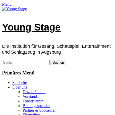
Zum
Facebook
E-
Instagram
Telefon
Verknüpfung
Menü
Inhalt
Mail
springen
Young Stage
Die Institution für Gesang, Schauspiel, Entertainment
und Schlagzeug in Augsburg
Suchen
nach:
Primäres Menü
Startseite
Über uns
Dozent*innen
Vorstand
Förderverein
Bildungsspender
Partner & Sponsoren
Ehemalige