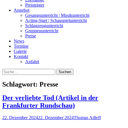
Preisträger
Angebot
Gesangsunterricht | Musikunterricht
Acting-Start | Schauspielunterricht
Schlagzeugunterricht
Gruppenunterricht
Preise
News
Termine
Galerie
Kontakt
Anfahrt
Suchen
Suchen
nach:
Schlagwort:
Presse
Der verliebte Tod (Artikel in der
Frankfurter Rundschau)
Posted
Autor
22. Dezember 2024
22. Dezember 2024
Thomas Adleff
on