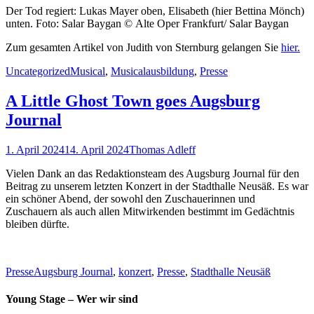
Der Tod regiert: Lukas Mayer oben, Elisabeth (hier Bettina Mönch)
unten. Foto: Salar Baygan © Alte Oper Frankfurt/ Salar Baygan
Zum gesamten Artikel von Judith von Sternburg gelangen Sie
hier.
Kategorien
Schlagworte
Uncategorized
Musical
,
Musicalausbildung
,
Presse
A Little Ghost Town goes Augsburg
Journal
Posted
Autor
1. April 2024
14. April 2024
Thomas Adleff
on
Vielen Dank an das Redaktionsteam des Augsburg Journal für den
Beitrag zu unserem letzten Konzert in der Stadthalle Neusäß. Es war
ein schöner Abend, der sowohl den Zuschauerinnen und
Zuschauern als auch allen Mitwirkenden bestimmt im Gedächtnis
bleiben dürfte.
Kategorien
Schlagworte
Presse
Augsburg Journal
,
konzert
,
Presse
,
Stadthalle Neusäß
Young Stage – Wer wir sind