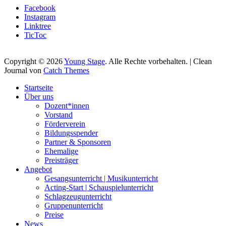
Facebook
Instagram
Linktree
TicToc
Copyright © 2026
Young Stage
. Alle Rechte vorbehalten. | Clean
Journal von
Catch Themes
Nach
Startseite
oben
Über uns
scrollen
Dozent*innen
Vorstand
Förderverein
Bildungsspender
Partner & Sponsoren
Ehemalige
Preisträger
Angebot
Gesangsunterricht | Musikunterricht
Acting-Start | Schauspielunterricht
Schlagzeugunterricht
Gruppenunterricht
Preise
News