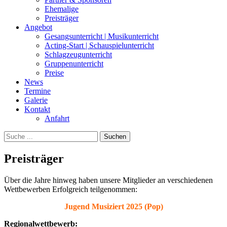
Ehemalige
Preisträger
Angebot
Gesangsunterricht | Musikunterricht
Acting-Start | Schauspielunterricht
Schlagzeugunterricht
Gruppenunterricht
Preise
News
Termine
Galerie
Kontakt
Anfahrt
Suchen
Suchen
nach:
Preisträger
Über die Jahre hinweg haben unsere Mitglieder an verschiedenen
Wettbewerben Erfolgreich teilgenommen:
Jugend Musiziert 2025 (Pop)
Regionalwettbewerb: