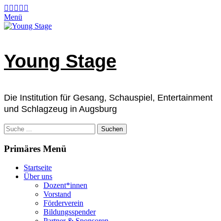
Zum
Facebook
E-
Instagram
Telefon
Verknüpfung
Mail
Inhalt
Menü
springen
Young Stage
Die Institution für Gesang, Schauspiel, Entertainment
und Schlagzeug in Augsburg
Suchen
nach:
Primäres Menü
Startseite
Über uns
Dozent*innen
Vorstand
Förderverein
Bildungsspender
Partner & Sponsoren