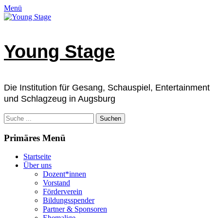
Zum
Facebook
E-
Instagram
Telefon
Verknüpfung
Menü
Inhalt
Mail
springen
Young Stage
Die Institution für Gesang, Schauspiel, Entertainment
und Schlagzeug in Augsburg
Suchen
nach:
Primäres Menü
Startseite
Über uns
Dozent*innen
Vorstand
Förderverein
Bildungsspender
Partner & Sponsoren
Ehemalige