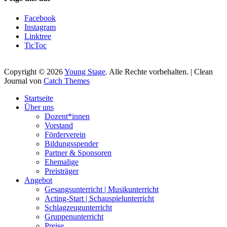
Facebook
Instagram
Linktree
TicToc
Copyright © 2026
Young Stage
. Alle Rechte vorbehalten. | Clean
Journal von
Catch Themes
Nach
Startseite
oben
Über uns
scrollen
Dozent*innen
Vorstand
Förderverein
Bildungsspender
Partner & Sponsoren
Ehemalige
Preisträger
Angebot
Gesangsunterricht | Musikunterricht
Acting-Start | Schauspielunterricht
Schlagzeugunterricht
Gruppenunterricht
Preise