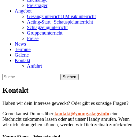
Preisträger
Angebot
Gesangsunterricht | Musikunterricht
Acting-Start | Schauspielunterricht
Schlagzeugunterricht
Gruppenunterricht
Preise
News
Termine
Galerie
Kontakt
Anfahrt
Suchen
Suchen
nach:
Kontakt
Haben wir dein Interesse geweckt? Oder gibt es sonstige Fragen?
Gerne kannst Du uns über
kontakt@young-stage.info
eine
Nachricht zukommen lassen oder auf unser Handy anrufen. Wenn
wir nicht dran gehen können, werden wir Dich zeitnah zurückrufen.
Young Stage – Wer wir sind