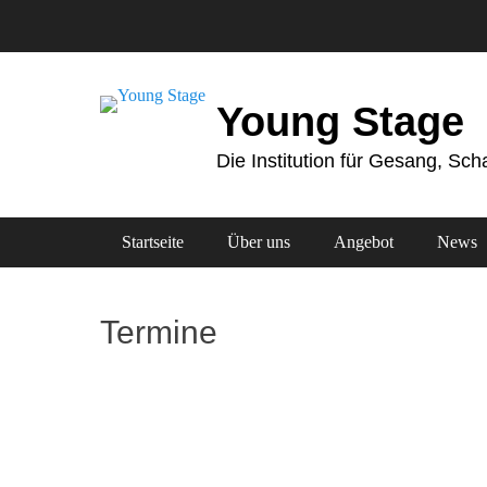
Zum
Inhalt
springen
Young Stage
Die Institution für Gesang, Sc
Primäres Menü
Startseite
Über uns
Angebot
News
Termine