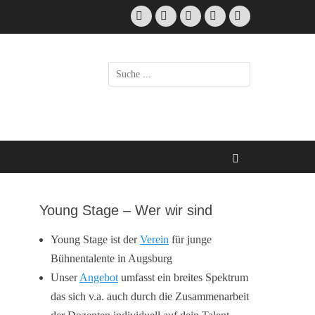
Facebook
E-
Instagram
Telefon
Verknüpfung
Mail
Suchen
nach:
Suchen
Young Stage – Wer wir sind
Young Stage ist der
Verein
für junge
Bühnentalente in Augsburg
Unser
Angebot
umfasst ein breites Spektrum
das sich v.a. auch durch die Zusammenarbeit