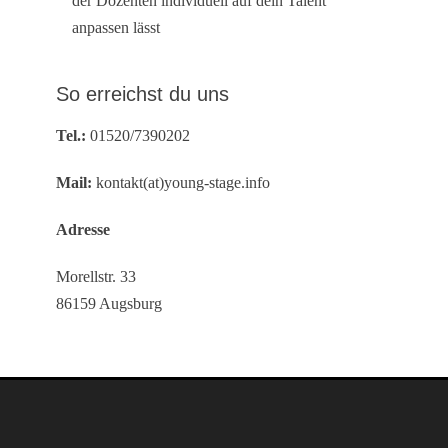
der Dozenten individuell auf dein Talent
anpassen lässt
So erreichst du uns
Tel.:
01520/7390202
Mail:
kontakt(at)young-stage.info
Adresse
Morellstr. 33
86159 Augsburg