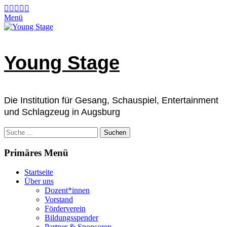
Zum
Facebook
E-
Instagram
Telefon
Verknüpfung
Mail
Inhalt
Menü
springen
Young Stage
Die Institution für Gesang, Schauspiel, Entertainment
und Schlagzeug in Augsburg
Suchen
nach:
Primäres Menü
Startseite
Über uns
Dozent*innen
Vorstand
Förderverein
Bildungsspender
Partner & Sponsoren