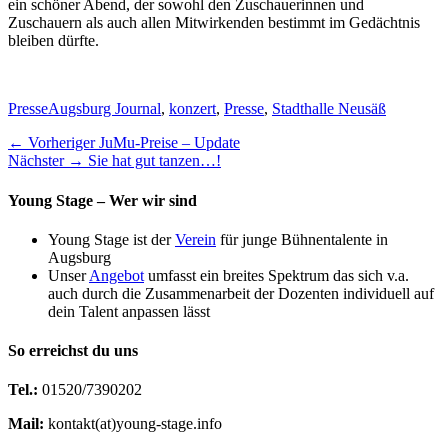
ein schöner Abend, der sowohl den Zuschauerinnen und
Zuschauern als auch allen Mitwirkenden bestimmt im Gedächtnis
bleiben dürfte.
Kategorien
Schlagworte
Presse
Augsburg Journal
,
konzert
,
Presse
,
Stadthalle Neusäß
Beitragsnavigation
Vorheriger
← Vorheriger
JuMu-Preise – Update
Nächster
Beitrag:
Nächster →
Sie hat gut tanzen…!
Beitrag:
Young Stage – Wer wir sind
Young Stage ist der
Verein
für junge Bühnentalente in
Augsburg
Unser
Angebot
umfasst ein breites Spektrum das sich v.a.
auch durch die Zusammenarbeit der Dozenten individuell auf
dein Talent anpassen lässt
So erreichst du uns
Tel.:
01520/7390202
Mail:
kontakt(at)young-stage.info