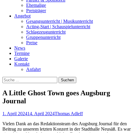
Ehemalige
Preisträger
Angebot
Gesangsunterricht | Musikunterricht
Acting-Start | Schauspielunterricht
Schlagzeugunterricht
Gruppenunterricht
Preise
News
Termine
Galerie
Kontakt
Anfahrt
Suchen
Suchen
nach:
A Little Ghost Town goes Augsburg
Journal
Posted
Autor
1. April 2024
14. April 2024
Thomas Adleff
on
Vielen Dank an das Redaktionsteam des Augsburg Journal für den
Beitrag zu unserem letzten Konzert in der Stadthalle Neusäß. Es war