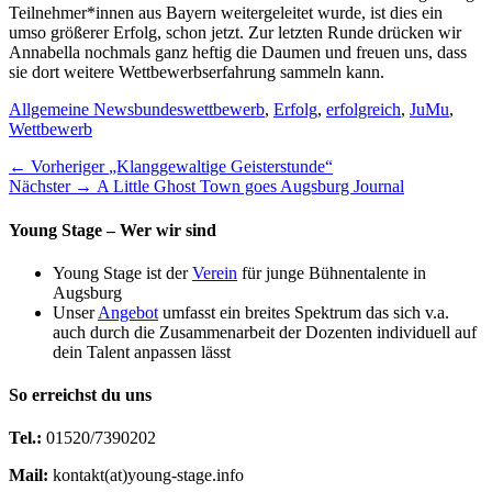
Teilnehmer*innen aus Bayern weitergeleitet wurde, ist dies ein
umso größerer Erfolg, schon jetzt. Zur letzten Runde drücken wir
Annabella nochmals ganz heftig die Daumen und freuen uns, dass
sie dort weitere Wettbewerbserfahrung sammeln kann.
Kategorien
Schlagworte
Allgemeine News
bundeswettbewerb
,
Erfolg
,
erfolgreich
,
JuMu
,
Wettbewerb
Beitragsnavigation
Vorheriger
← Vorheriger
„Klanggewaltige Geisterstunde“
Nächster
Beitrag:
Nächster →
A Little Ghost Town goes Augsburg Journal
Beitrag:
Young Stage – Wer wir sind
Young Stage ist der
Verein
für junge Bühnentalente in
Augsburg
Unser
Angebot
umfasst ein breites Spektrum das sich v.a.
auch durch die Zusammenarbeit der Dozenten individuell auf
dein Talent anpassen lässt
So erreichst du uns
Tel.:
01520/7390202
Mail:
kontakt(at)young-stage.info