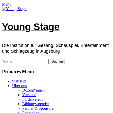
Zum
Facebook
E-
Instagram
Telefon
Verknüpfung
Menü
Inhalt
Mail
springen
Young Stage
Die Institution für Gesang, Schauspiel, Entertainment
und Schlagzeug in Augsburg
Suchen
nach:
Primäres Menü
Startseite
Über uns
Dozent*innen
Vorstand
Förderverein
Bildungsspender
Partner & Sponsoren
Ehemalige