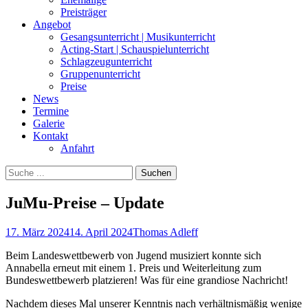
Preisträger
Angebot
Gesangsunterricht | Musikunterricht
Acting-Start | Schauspielunterricht
Schlagzeugunterricht
Gruppenunterricht
Preise
News
Termine
Galerie
Kontakt
Anfahrt
Suchen
Suchen
nach:
JuMu-Preise – Update
Posted
Autor
17. März 2024
14. April 2024
Thomas Adleff
on
Beim Landeswettbewerb von Jugend musiziert konnte sich
Annabella erneut mit einem 1. Preis und Weiterleitung zum
Bundeswettbewerb platzieren! Was für eine grandiose Nachricht!
Nachdem dieses Mal unserer Kenntnis nach verhältnismäßig wenige