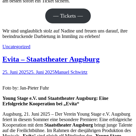
am besten sofort ein Ticket sichern.
— Tickets —
Wir sind unglaublich stolz auf Nadine und freuen uns darauf, ihre
beeindruckende Darbietung in Immling zu erleben!
Kategorien
Uncategorized
Evita – Staatstheater Augsburg
Posted
Autor
25. Juni 2025
25. Juni 2025
Manuel Schwirtz
on
Foto by: Jan-Pieter Fuhr
Young Stage e.V. und Staatstheater Augsburg: Eine
Erfolgreiche Kooperation bei „Evita“
Augsburg, 21. Juni 2025 – Der Verein Young Stage e.V. Augsburg
feiert in diesem Sommer eine besondere Premiere: Eine erfolgreiche
Kooperation mit dem
Staatstheater Augsburg
bringt junge Talente
auf die Freilichtbühne. Im Rahmen der diesjährigen Produktion des
Musicals „
Evita
“ sind gleich elf Mitglieder der „
Young Stage