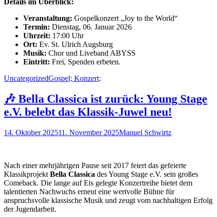
Details im Überblick:
Veranstaltung:
Gospelkonzert „Joy to the World“
Termin:
Dienstag, 06. Januar 2026
Uhrzeit:
17:00 Uhr
Ort:
Ev. St. Ulrich Augsburg
Musik:
Chor und Liveband ABYSS
Eintritt:
Frei, Spenden erbeten.
Kategorien
Schlagworte
Uncategorized
Gospel; Konzert;
🎶 Bella Classica ist zurück: Young Stage
e.V. belebt das Klassik-Juwel neu!
Posted
Autor
14. Oktober 2025
11. November 2025
Manuel Schwirtz
on
Nach einer mehrjährigen Pause seit 2017 feiert das gefeierte
Klassikprojekt
Bella Classica
des Young Stage e.V. sein großes
Comeback. Die lange auf Eis gelegte Konzertreihe bietet dem
talentierten Nachwuchs erneut eine wertvolle Bühne für
anspruchsvolle klassische Musik und zeugt vom nachhaltigen Erfolg
der Jugendarbeit.