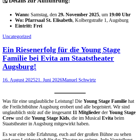
🗓️ Details zur Aufführung:
Wann:
Samstag, den
29. November 2025
, um
19:00 Uhr
Wo:
Pfarrsaal St. Elisabeth
, Kolbergstraße 1, Augsburg
Eintritt:
Frei
Kategorien
Uncategorized
Ein Riesenerfolg für die Young Stage
Familie bei Evita am Staatstheater
Augsburg!
Posted
Autor
16. August 2025
21. Juni 2026
Manuel Schwirtz
on
Was für eine unglaubliche Leistung! Die
Young Stage Familie
hat
die Freilichtbühne Augsburg erobert und alle begeistert. Wir sind
unglaublich stolz auf die insgesamt
11 Mitglieder
der
Young Stage
Crew
und die
Young Stage Kids
, die im Musical
Evita
beim
Staatstheater in Augsburg mitgewirkt haben.
Es war eine tolle Erfahrung, euch auf der großen Bühne zu sehen
und eure Leidenschaft für das Theater zu spüren. Jede Vorstellung