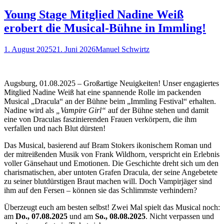
Young Stage Mitglied Nadine Weiß
erobert die Musical-Bühne in Immling!
Posted
Autor
1. August 2025
21. Juni 2026
Manuel Schwirtz
on
Augsburg, 01.08.2025 – Großartige Neuigkeiten! Unser engagiertes
Mitglied Nadine Weiß hat eine spannende Rolle im packenden
Musical „Dracula“ an der Bühne beim „Immling Festival“ erhalten.
Nadine wird als
„Vampire Girl“
auf der Bühne stehen und damit
eine von Draculas faszinierenden Frauen verkörpern, die ihm
verfallen und nach Blut dürsten!
Das Musical, basierend auf Bram Stokers ikonischem Roman und
der mitreißenden Musik von Frank Wildhorn, verspricht ein Erlebnis
voller Gänsehaut und Emotionen. Die Geschichte dreht sich um den
charismatischen, aber untoten Grafen Dracula, der seine Angebetete
zu seiner blutdürstigen Braut machen will. Doch Vampirjäger sind
ihm auf den Fersen – können sie das Schlimmste verhindern?
Überzeugt euch am besten selbst! Zwei Mal spielt das Musical noch:
am
Do., 07.08.2025
und am
So.,
08.08.2025
. Nicht verpassen und