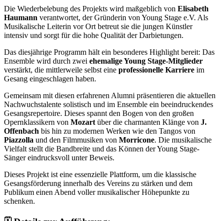
Die Wiederbelebung des Projekts wird maßgeblich von
Elisabeth
Haumann
verantwortet, der Gründerin von Young Stage e.V. Als
Musikalische Leiterin vor Ort betreut sie die jungen Künstler
intensiv und sorgt für die hohe Qualität der Darbietungen.
Das diesjährige Programm hält ein besonderes Highlight bereit: Das
Ensemble wird durch zwei
ehemalige Young Stage-Mitglieder
verstärkt, die mittlerweile selbst eine
professionelle Karriere
im
Gesang eingeschlagen haben.
Gemeinsam mit diesen erfahrenen Alumni präsentieren die aktuellen
Nachwuchstalente solistisch und im Ensemble ein beeindruckendes
Gesangsrepertoire. Dieses spannt den Bogen von den großen
Opernklassikern von
Mozart
über die charmanten Klänge von
J.
Offenbach
bis hin zu modernen Werken wie den Tangos von
Piazzolla
und den Filmmusiken von
Morricone
. Die musikalische
Vielfalt stellt die Bandbreite und das Können der Young Stage-
Sänger eindrucksvoll unter Beweis.
Dieses Projekt ist eine essenzielle Plattform, um die klassische
Gesangsförderung innerhalb des Vereins zu stärken und dem
Publikum einen Abend voller musikalischer Höhepunkte zu
schenken.