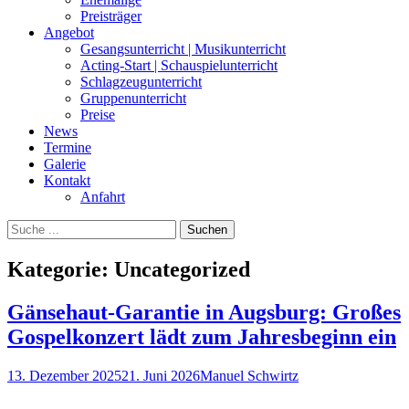
Preisträger
Angebot
Gesangsunterricht | Musikunterricht
Acting-Start | Schauspielunterricht
Schlagzeugunterricht
Gruppenunterricht
Preise
News
Termine
Galerie
Kontakt
Anfahrt
Suchen
Suchen
nach:
Kategorie:
Uncategorized
Gänsehaut-Garantie in Augsburg: Großes
Gospelkonzert lädt zum Jahresbeginn ein
Posted
Autor
13. Dezember 2025
21. Juni 2026
Manuel Schwirtz
on