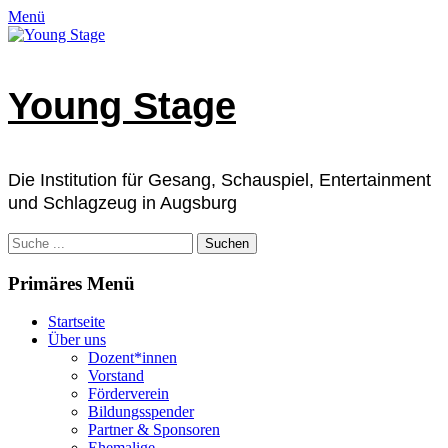
Zum
Facebook
E-
Instagram
Telefon
Verknüpfung
Menü
Inhalt
Mail
springen
Young Stage
Die Institution für Gesang, Schauspiel, Entertainment
und Schlagzeug in Augsburg
Suchen
nach:
Primäres Menü
Startseite
Über uns
Dozent*innen
Vorstand
Förderverein
Bildungsspender
Partner & Sponsoren
Ehemalige