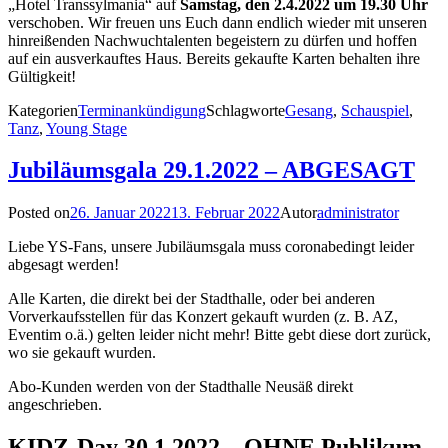
„Hotel Transsylmania“ auf
Samstag, den 2.4.2022 um 19.30 Uhr
verschoben. Wir freuen uns Euch dann endlich wieder mit unseren
hinreißenden Nachwuchtalenten begeistern zu dürfen und hoffen
auf ein ausverkauftes Haus. Bereits gekaufte Karten behalten ihre
Gültigkeit!
Kategorien
Terminankündigung
Schlagworte
Gesang
,
Schauspiel
,
Tanz
,
Young Stage
Jubiläumsgala 29.1.2022 – ABGESAGT
Posted on
26. Januar 2022
13. Februar 2022
Autor
administrator
Liebe YS-Fans, unsere Jubiläumsgala muss coronabedingt leider
abgesagt werden!
Alle Karten, die direkt bei der Stadthalle, oder bei anderen
Vorverkaufsstellen für das Konzert gekauft wurden (z. B. AZ,
Eventim o.ä.) gelten leider nicht mehr! Bitte gebt diese dort zurück,
wo sie gekauft wurden.
Abo-Kunden werden von der Stadthalle Neusäß direkt
angeschrieben.
KIDZ-Day 30.1.2022 – OHNE Publikum