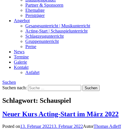
Partner & Sponsoren
Ehemalige
Preisträger
Angebot
Gesangsunterricht | Musikunterricht
Acting-Start | Schauspielunterricht
Schlagzeugunterricht
Gruppenunterricht
Preise
News
Termine
Galerie
Kontakt
Anfahrt
Suchen
Suchen nach:
Schlagwort:
Schauspiel
Neuer Kurs Acting-Start im März 2022
Posted on
13. Februar 2022
13. Februar 2022
Autor
Thomas Adleff