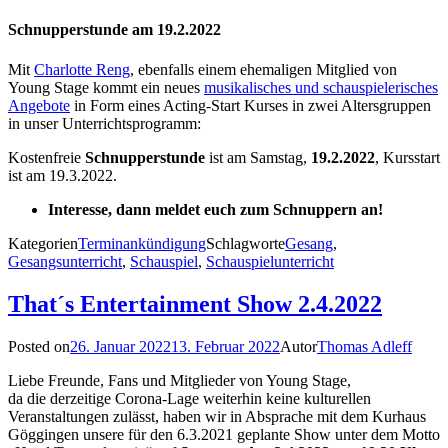
Schnupperstunde am 19.2.2022
Mit
Charlotte Reng
, ebenfalls einem ehemaligen Mitglied von
Young Stage kommt ein neues
musikalisches und schauspielerisches
Angebote
in Form eines Acting-Start Kurses in zwei Altersgruppen
in unser Unterrichtsprogramm:
Kostenfreie
Schnupperstunde
ist am Samstag,
19.2.2022
, Kursstart
ist am 19.3.2022.
Interesse, dann meldet euch zum Schnuppern an!
Kategorien
Terminankündigung
Schlagworte
Gesang
,
Gesangsunterricht
,
Schauspiel
,
Schauspielunterricht
That´s Entertainment Show 2.4.2022
Posted on
26. Januar 2022
13. Februar 2022
Autor
Thomas Adleff
Liebe Freunde, Fans und Mitglieder von Young Stage,
da die derzeitige Corona-Lage weiterhin keine kulturellen
Veranstaltungen zulässt, haben wir in Absprache mit dem Kurhaus
Göggingen unsere für den 6.3.2021 geplante Show unter dem Motto