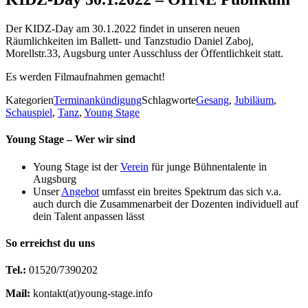
Der KIDZ-Day am 30.1.2022 findet in unseren neuen
Räumlichkeiten im Ballett- und Tanzstudio Daniel Zaboj,
Morellstr.33, Augsburg unter Ausschluss der Öffentlichkeit statt.
Es werden Filmaufnahmen gemacht!
Kategorien
Terminankündigung
Schlagworte
Gesang
,
Jubiläum
,
Schauspiel
,
Tanz
,
Young Stage
Young Stage – Wer wir sind
Young Stage ist der
Verein
für junge Bühnentalente in
Augsburg
Unser
Angebot
umfasst ein breites Spektrum das sich v.a.
auch durch die Zusammenarbeit der Dozenten individuell auf
dein Talent anpassen lässt
So erreichst du uns
Tel.:
01520/7390202
Mail:
kontakt(at)young-stage.info