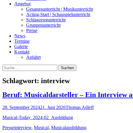
Angebot
Gesangsunterricht | Musikunterricht
Acting-Start | Schauspielunterricht
Schlagzeugunterricht
Gruppenunterricht
Preise
News
Termine
Galerie
Kontakt
Anfahrt
Suchen
Suchen
nach:
Schlagwort:
interview
Beruf: Musicaldarsteller – Ein Interview 
Posted
Autor
28. September 2024
21. Juni 2026
Thomas Adleff
on
Musical-Today_2024-02_Ausbildung
Kategorien
Schlagworte
Presse
interview
,
Musical
,
Musicalausbildung