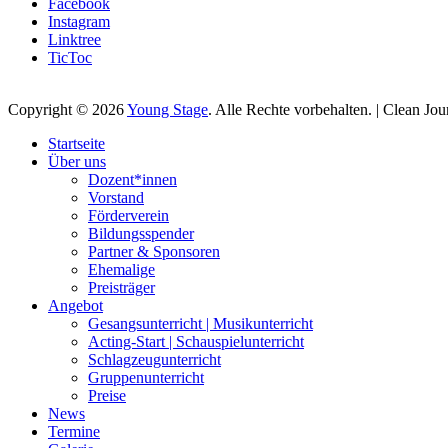
Facebook
Instagram
Linktree
TicToc
Copyright © 2026
Young Stage
. Alle Rechte vorbehalten. | Clean Jo
Nach
Startseite
oben
Über uns
scrollen
Dozent*innen
Vorstand
Förderverein
Bildungsspender
Partner & Sponsoren
Ehemalige
Preisträger
Angebot
Gesangsunterricht | Musikunterricht
Acting-Start | Schauspielunterricht
Schlagzeugunterricht
Gruppenunterricht
Preise
News
Termine