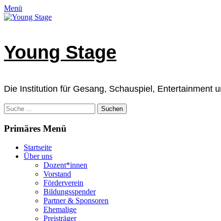
Zum
Facebook
E-
Instagram
Telefon
Verknüpfung
Menü
Inhalt
Mail
springen
Young Stage
Die Institution für Gesang, Schauspiel, Entertainment
Suchen
nach:
Primäres Menü
Startseite
Über uns
Dozent*innen
Vorstand
Förderverein
Bildungsspender
Partner & Sponsoren
Ehemalige
Preisträger