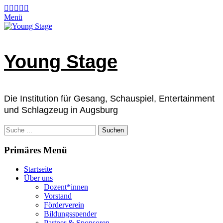
Zum
Facebook
E-
Instagram
Telefon
Verknüpfung
Mail
Inhalt
Menü
springen
Young Stage
Die Institution für Gesang, Schauspiel, Entertainment
und Schlagzeug in Augsburg
Suchen
nach:
Primäres Menü
Startseite
Über uns
Dozent*innen
Vorstand
Förderverein
Bildungsspender
Partner & Sponsoren