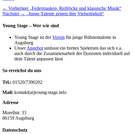
Beitragsnavigation
Vorheriger
← Vorheriger
„Federmasken, Reifröcke und klassische Musik“
Nächster
Beitrag:
Nächster →
„Junge Talente zeigen ihre Vielseitigkeit“
Beitrag:
Young Stage – Wer wir sind
Young Stage ist der
Verein
für junge Bühnentalente in
Augsburg
Unser
Angebot
umfasst ein breites Spektrum das sich v.a.
auch durch die Zusammenarbeit der Dozenten individuell auf
dein Talent anpassen lässt
So erreichst du uns
Tel.:
01520/7390202
Mail:
kontakt(at)young-stage.info
Adresse
Morellstr. 33
86159 Augsburg
Datenschutz