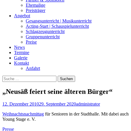
Ehemalige
Preisträger
Angebot
Gesangsunterricht | Musikunterricht
Acting-Start | Schauspielunterricht
Schlagzeugunterricht
Gruppenunterricht
Preise
News
Termine
Galerie
Kontakt
Anfahrt
Suchen
Suchen
nach:
„Neusäß feiert seine älteren Bürger“
Posted
Autor
12. Dezember 2010
29. September 2020
administrator
on
Weihnachtsnachmittag
für Senioren in der Stadthalle. Mit dabei auch
Young Stage e. V.
Kategorien
Presse