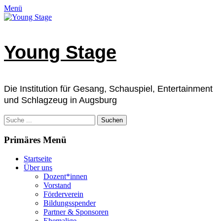
Zum
Facebook
E-
Instagram
Telefon
Verknüpfung
Menü
Inhalt
Mail
springen
Young Stage
Die Institution für Gesang, Schauspiel, Entertainment
und Schlagzeug in Augsburg
Suchen
nach:
Primäres Menü
Startseite
Über uns
Dozent*innen
Vorstand
Förderverein
Bildungsspender
Partner & Sponsoren
Ehemalige