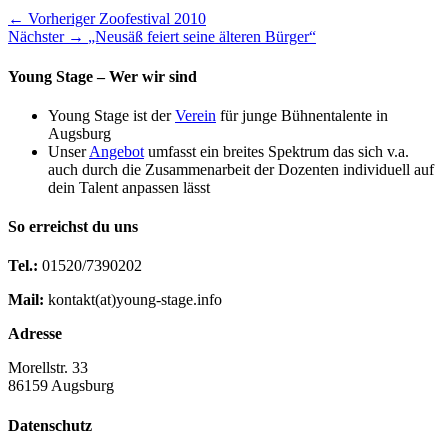
Beitragsnavigation
Vorheriger
← Vorheriger
Zoofestival 2010
Nächster
Beitrag:
Nächster →
„Neusäß feiert seine älteren Bürger“
Beitrag:
Young Stage – Wer wir sind
Young Stage ist der
Verein
für junge Bühnentalente in
Augsburg
Unser
Angebot
umfasst ein breites Spektrum das sich v.a.
auch durch die Zusammenarbeit der Dozenten individuell auf
dein Talent anpassen lässt
So erreichst du uns
Tel.:
01520/7390202
Mail:
kontakt(at)young-stage.info
Adresse
Morellstr. 33
86159 Augsburg
Datenschutz