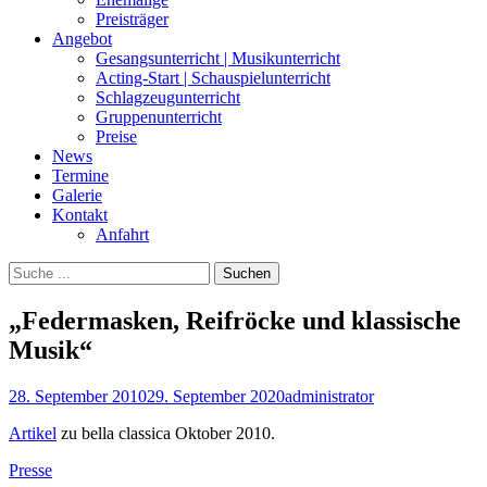
Preisträger
Angebot
Gesangsunterricht | Musikunterricht
Acting-Start | Schauspielunterricht
Schlagzeugunterricht
Gruppenunterricht
Preise
News
Termine
Galerie
Kontakt
Anfahrt
Suchen
Suchen
nach:
„Federmasken, Reifröcke und klassische
Musik“
Posted
Autor
28. September 2010
29. September 2020
administrator
on
Artikel
zu bella classica Oktober 2010.
Kategorien
Presse