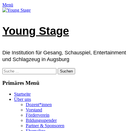
Zum
Facebook
E-
Instagram
Telefon
Verknüpfung
Menü
Inhalt
Mail
springen
Young Stage
Die Institution für Gesang, Schauspiel, Entertainment
und Schlagzeug in Augsburg
Suchen
nach:
Primäres Menü
Startseite
Über uns
Dozent*innen
Vorstand
Förderverein
Bildungsspender
Partner & Sponsoren
Ehemalige