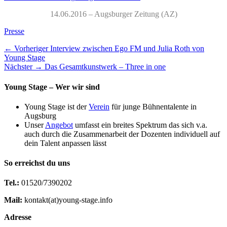
14.06.2016 – Augsburger Zeitung (AZ)
Kategorien
Presse
Beitragsnavigation
Vorheriger
← Vorheriger
Interview zwischen Ego FM und Julia Roth von
Beitrag:
Young Stage
Nächster
Nächster →
Das Gesamtkunstwerk – Three in one
Beitrag:
Young Stage – Wer wir sind
Young Stage ist der
Verein
für junge Bühnentalente in
Augsburg
Unser
Angebot
umfasst ein breites Spektrum das sich v.a.
auch durch die Zusammenarbeit der Dozenten individuell auf
dein Talent anpassen lässt
So erreichst du uns
Tel.:
01520/7390202
Mail:
kontakt(at)young-stage.info
Adresse