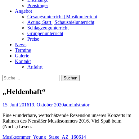
Preisträger
Angebot
Gesangsunterricht | Musikunterricht
Acting-Start | Schauspielunterricht
Schlagzeugunterricht
Gruppenunterricht
Preise
News
Termine
Galerie
Kontakt
Anfahrt
Suchen
Suchen
nach:
„Heldenhaft“
Posted
Autor
15. Juni 2016
19. Oktober 2020
administrator
on
Eine wunderbare, wertschätzende Rezension unseres Konzerts im
Rahmen des Neusäßer Musiksommers 2016. Viel Spaß beim
(Nach-) Lesen.
Musiksommer_Young_Stage_AZ_160614