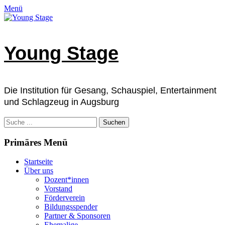
Zum
Facebook
E-
Instagram
Telefon
Verknüpfung
Menü
Inhalt
Mail
springen
Young Stage
Die Institution für Gesang, Schauspiel, Entertainment
und Schlagzeug in Augsburg
Suchen
nach:
Primäres Menü
Startseite
Über uns
Dozent*innen
Vorstand
Förderverein
Bildungsspender
Partner & Sponsoren
Ehemalige