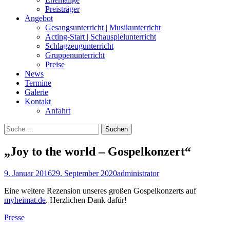
Preisträger
Angebot
Gesangsunterricht | Musikunterricht
Acting-Start | Schauspielunterricht
Schlagzeugunterricht
Gruppenunterricht
Preise
News
Termine
Galerie
Kontakt
Anfahrt
Suchen
Suchen
nach:
„Joy to the world – Gospelkonzert“
Posted
Autor
9. Januar 2016
29. September 2020
administrator
on
Eine weitere Rezension unseres großen Gospelkonzerts auf
myheimat.de
. Herzlichen Dank dafür!
Kategorien
Presse