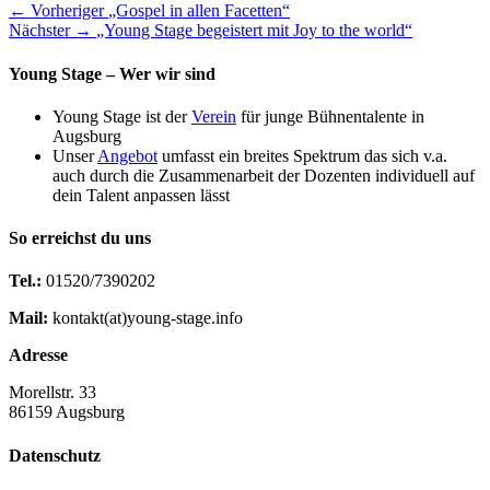
Beitragsnavigation
Vorheriger
← Vorheriger
„Gospel in allen Facetten“
Nächster
Beitrag:
Nächster →
„Young Stage begeistert mit Joy to the world“
Beitrag:
Young Stage – Wer wir sind
Young Stage ist der
Verein
für junge Bühnentalente in
Augsburg
Unser
Angebot
umfasst ein breites Spektrum das sich v.a.
auch durch die Zusammenarbeit der Dozenten individuell auf
dein Talent anpassen lässt
So erreichst du uns
Tel.:
01520/7390202
Mail:
kontakt(at)young-stage.info
Adresse
Morellstr. 33
86159 Augsburg
Datenschutz