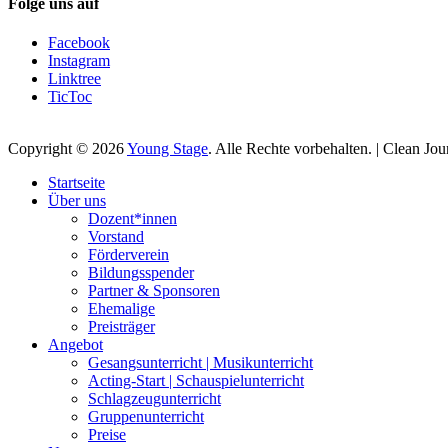
Folge uns auf
Facebook
Instagram
Linktree
TicToc
Copyright © 2026
Young Stage
. Alle Rechte vorbehalten. | Clean Jo
Nach
Startseite
oben
Über uns
scrollen
Dozent*innen
Vorstand
Förderverein
Bildungsspender
Partner & Sponsoren
Ehemalige
Preisträger
Angebot
Gesangsunterricht | Musikunterricht
Acting-Start | Schauspielunterricht
Schlagzeugunterricht
Gruppenunterricht
Preise