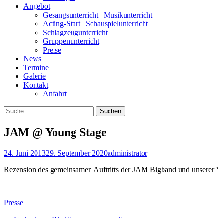
Angebot
Gesangsunterricht | Musikunterricht
Acting-Start | Schauspielunterricht
Schlagzeugunterricht
Gruppenunterricht
Preise
News
Termine
Galerie
Kontakt
Anfahrt
Suchen
Suchen
nach:
JAM @ Young Stage
Posted
Autor
24. Juni 2013
29. September 2020
administrator
on
Rezension des gemeinsamen Auftritts der JAM Bigband und unserer 
Kategorien
Presse