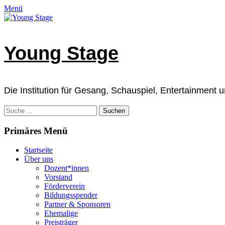
Zum
Facebook
E-
Instagram
Telefon
Verknüpfung
Menü
Inhalt
Mail
springen
Young Stage
Die Institution für Gesang, Schauspiel, Entertainment
Suchen
nach:
Primäres Menü
Startseite
Über uns
Dozent*innen
Vorstand
Förderverein
Bildungsspender
Partner & Sponsoren
Ehemalige
Preisträger