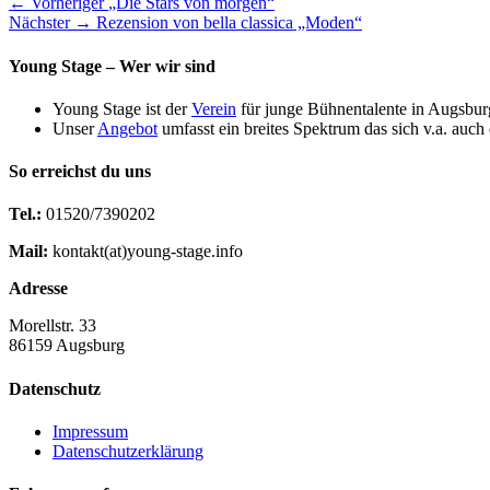
Beitragsnavigation
Vorheriger
← Vorheriger
„Die Stars von morgen“
Nächster
Beitrag:
Nächster →
Rezension von bella classica „Moden“
Beitrag:
Young Stage – Wer wir sind
Young Stage ist der
Verein
für junge Bühnentalente in Augsbur
Unser
Angebot
umfasst ein breites Spektrum das sich v.a. auch
So erreichst du uns
Tel.:
01520/7390202
Mail:
kontakt(at)young-stage.info
Adresse
Morellstr. 33
86159 Augsburg
Datenschutz
Impressum
Datenschutzerklärung