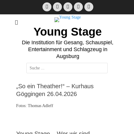
Zum
Facebook
E-
Instagram
Telefon
Verknüpfung
Inhalt
Mail
springen
Young Stage
Die Institution für Gesang, Schauspiel,
Entertainment und Schlagzeug in
Augsburg
Suchen
nach:
„So ein Theather!“ – Kurhaus
Göggingen 26.04.2026
Fotos: Thomas Adleff
Young Stage – Wer wir sind