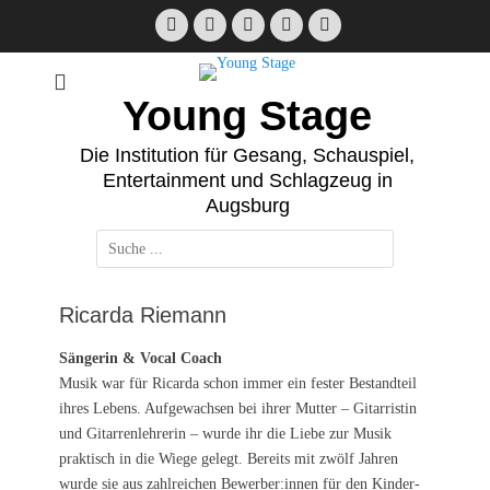
Zum
Facebook
E-
Instagram
Telefon
Verknüpfung
Inhalt
Mail
springen
Young Stage
Die Institution für Gesang, Schauspiel,
Entertainment und Schlagzeug in
Augsburg
Suchen
nach:
Ricarda Riemann
Sängerin & Vocal Coach
Musik war für Ricarda schon immer ein fester Bestandteil
ihres Lebens. Aufgewachsen bei ihrer Mutter – Gitarristin
und Gitarrenlehrerin – wurde ihr die Liebe zur Musik
praktisch in die Wiege gelegt. Bereits mit zwölf Jahren
wurde sie aus zahlreichen Bewerber:innen für den Kinder-