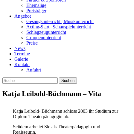
Ehemalige
Preisträger
Angebot
Gesangsunterricht | Musikunterricht
Acting-Start | Schauspielunterricht
Schlagzeugunterricht
Gruppenunterricht
Preise
News
Termine
Galerie
Kontakt
Anfahrt
Suchen
Suchen
nach:
Katja Leibold-Büchmann – Vita
Katja Leibold- Büchmann schloss 2003 ihr Studium zur
Diplom Theaterpädagogin ab.
Seitdem arbeitet Sie als Theaterpädagogin und
Regisseurin.