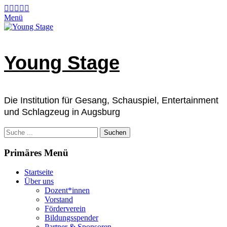
Zum
Facebook
E-
Instagram
Telefon
Verknüpfung
Mail
Inhalt
Menü
springen
Young Stage
Die Institution für Gesang, Schauspiel, Entertainment
und Schlagzeug in Augsburg
Suchen
nach:
Primäres Menü
Startseite
Über uns
Dozent*innen
Vorstand
Förderverein
Bildungsspender
Partner & Sponsoren